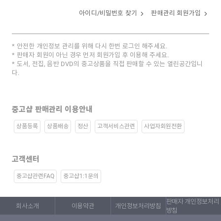
아이디/비밀번호 찾기
판매관리 회원가입
안전한 개인정보 관리를 위해 다시 한번 로그인 해주세요.
판매자 회원이 아닌 경우 먼저 회원가입 후 이용해 주세요.
도서, 전집, 음반 DVD의 중고상품을 직접 판매할 수 있는 열린공간입니
다.
중고샵 판매관리 이용안내
상품등록
상품배송
정산
고객서비스관련
사업자회원전환
고객센터
중고샵관련FAQ
중고샵1:1문의
판매자 개인정보처리
회사소개
이용약관
개인정보처리방침
방침