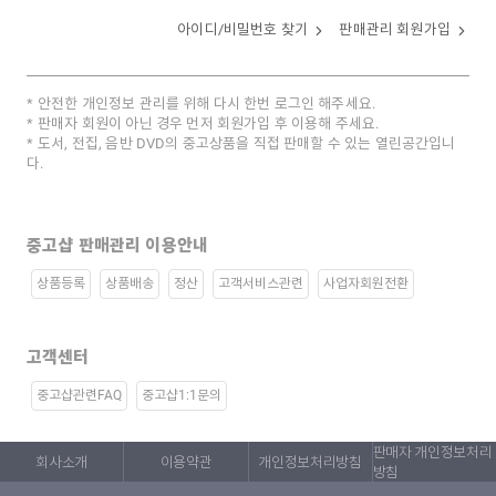
아이디/비밀번호 찾기
판매관리 회원가입
안전한 개인정보 관리를 위해 다시 한번 로그인 해주세요.
판매자 회원이 아닌 경우 먼저 회원가입 후 이용해 주세요.
도서, 전집, 음반 DVD의 중고상품을 직접 판매할 수 있는 열린공간입니
다.
중고샵 판매관리 이용안내
상품등록
상품배송
정산
고객서비스관련
사업자회원전환
고객센터
중고샵관련FAQ
중고샵1:1문의
판매자 개인정보처리
회사소개
이용약관
개인정보처리방침
방침