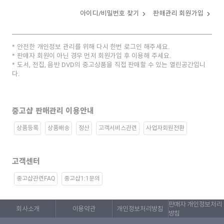
아이디/비밀번호 찾기
판매관리 회원가입
안전한 개인정보 관리를 위해 다시 한번 로그인 해주세요.
판매자 회원이 아닌 경우 먼저 회원가입 후 이용해 주세요.
도서, 전집, 음반 DVD의 중고상품을 직접 판매할 수 있는 열린공간입니
다.
중고샵 판매관리 이용안내
상품등록
상품배송
정산
고객서비스관련
사업자회원전환
고객센터
중고샵관련FAQ
중고샵1:1문의
판매자 개인정보처리
회사소개
이용약관
개인정보처리방침
방침