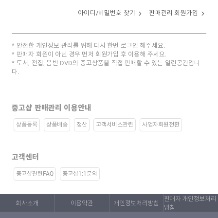
아이디/비밀번호 찾기
판매관리 회원가입
안전한 개인정보 관리를 위해 다시 한번 로그인 해주세요.
판매자 회원이 아닌 경우 먼저 회원가입 후 이용해 주세요.
도서, 전집, 음반 DVD의 중고상품을 직접 판매할 수 있는 열린공간입니
다.
중고샵 판매관리 이용안내
상품등록
상품배송
정산
고객서비스관련
사업자회원전환
고객센터
중고샵관련FAQ
중고샵1:1문의
판매자 개인정보처리
회사소개
이용약관
개인정보처리방침
방침