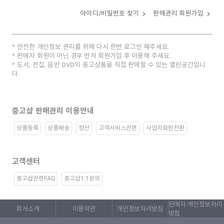
아이디/비밀번호 찾기
판매관리 회원가입
안전한 개인정보 관리를 위해 다시 한번 로그인 해주세요.
판매자 회원이 아닌 경우 먼저 회원가입 후 이용해 주세요.
도서, 전집, 음반 DVD의 중고상품을 직접 판매할 수 있는 열린공간입니
다.
중고샵 판매관리 이용안내
상품등록
상품배송
정산
고객서비스관련
사업자회원전환
고객센터
중고샵관련FAQ
중고샵1:1문의
판매자 개인정보처리
회사소개
이용약관
개인정보처리방침
방침