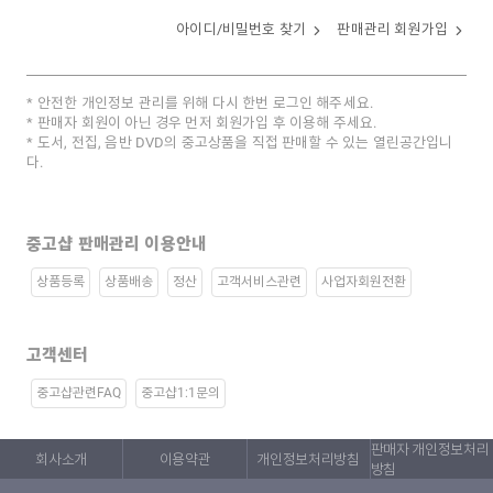
아이디/비밀번호 찾기
판매관리 회원가입
안전한 개인정보 관리를 위해 다시 한번 로그인 해주세요.
판매자 회원이 아닌 경우 먼저 회원가입 후 이용해 주세요.
도서, 전집, 음반 DVD의 중고상품을 직접 판매할 수 있는 열린공간입니
다.
중고샵 판매관리 이용안내
상품등록
상품배송
정산
고객서비스관련
사업자회원전환
고객센터
중고샵관련FAQ
중고샵1:1문의
판매자 개인정보처리
회사소개
이용약관
개인정보처리방침
방침