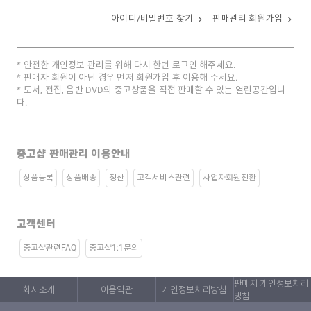
아이디/비밀번호 찾기
판매관리 회원가입
안전한 개인정보 관리를 위해 다시 한번 로그인 해주세요.
판매자 회원이 아닌 경우 먼저 회원가입 후 이용해 주세요.
도서, 전집, 음반 DVD의 중고상품을 직접 판매할 수 있는 열린공간입니
다.
중고샵 판매관리 이용안내
상품등록
상품배송
정산
고객서비스관련
사업자회원전환
고객센터
중고샵관련FAQ
중고샵1:1문의
판매자 개인정보처리
회사소개
이용약관
개인정보처리방침
방침