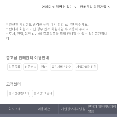
아이디/비밀번호 찾기
판매관리 회원가입
안전한 개인정보 관리를 위해 다시 한번 로그인 해주세요.
판매자 회원이 아닌 경우 먼저 회원가입 후 이용해 주세요.
도서, 전집, 음반 DVD의 중고상품을 직접 판매할 수 있는 열린공간입니
다.
중고샵 판매관리 이용안내
상품등록
상품배송
정산
고객서비스관련
사업자회원전환
고객센터
중고샵관련FAQ
중고샵1:1문의
판매자 개인정보처리
회사소개
이용약관
개인정보처리방침
방침