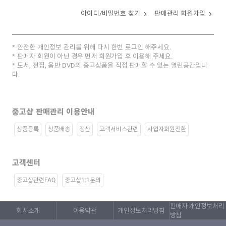
아이디/비밀번호 찾기
판매관리 회원가입
안전한 개인정보 관리를 위해 다시 한번 로그인 해주세요.
판매자 회원이 아닌 경우 먼저 회원가입 후 이용해 주세요.
도서, 전집, 음반 DVD의 중고상품을 직접 판매할 수 있는 열린공간입니
다.
중고샵 판매관리 이용안내
상품등록
상품배송
정산
고객서비스관련
사업자회원전환
고객센터
중고샵관련FAQ
중고샵1:1문의
판매자 개인정보처리
회사소개
이용약관
개인정보처리방침
방침