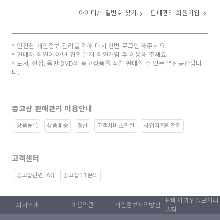
아이디/비밀번호 찾기
판매관리 회원가입
안전한 개인정보 관리를 위해 다시 한번 로그인 해주세요.
판매자 회원이 아닌 경우 먼저 회원가입 후 이용해 주세요.
도서, 전집, 음반 DVD의 중고상품을 직접 판매할 수 있는 열린공간입니
다.
중고샵 판매관리 이용안내
상품등록
상품배송
정산
고객서비스관련
사업자회원전환
고객센터
중고샵관련FAQ
중고샵1:1문의
판매자 개인정보처리
회사소개
이용약관
개인정보처리방침
방침