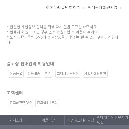
아이디/비밀번호 찾기
판매관리 회원가입
안전한 개인정보 관리를 위해 다시 한번 로그인 해주세요.
판매자 회원이 아닌 경우 먼저 회원가입 후 이용해 주세요.
도서, 전집, 음반 DVD의 중고상품을 직접 판매할 수 있는 열린공간입니
다.
중고샵 판매관리 이용안내
상품등록
상품배송
정산
고객서비스관련
사업자회원전환
고객센터
중고샵관련FAQ
중고샵1:1문의
판매자 개인정보처리
회사소개
이용약관
개인정보처리방침
방침