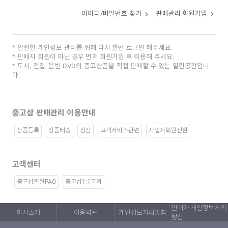
아이디/비밀번호 찾기
판매관리 회원가입
안전한 개인정보 관리를 위해 다시 한번 로그인 해주세요.
판매자 회원이 아닌 경우 먼저 회원가입 후 이용해 주세요.
도서, 전집, 음반 DVD의 중고상품을 직접 판매할 수 있는 열린공간입니
다.
중고샵 판매관리 이용안내
상품등록
상품배송
정산
고객서비스관련
사업자회원전환
고객센터
중고샵관련FAQ
중고샵1:1문의
판매자 개인정보처리
회사소개
이용약관
개인정보처리방침
방침