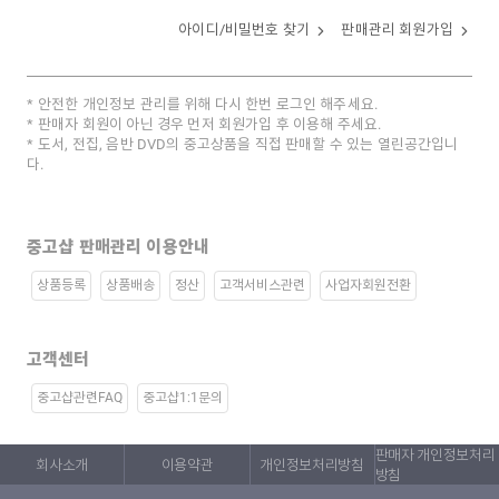
아이디/비밀번호 찾기
판매관리 회원가입
안전한 개인정보 관리를 위해 다시 한번 로그인 해주세요.
판매자 회원이 아닌 경우 먼저 회원가입 후 이용해 주세요.
도서, 전집, 음반 DVD의 중고상품을 직접 판매할 수 있는 열린공간입니
다.
중고샵 판매관리 이용안내
상품등록
상품배송
정산
고객서비스관련
사업자회원전환
고객센터
중고샵관련FAQ
중고샵1:1문의
판매자 개인정보처리
회사소개
이용약관
개인정보처리방침
방침