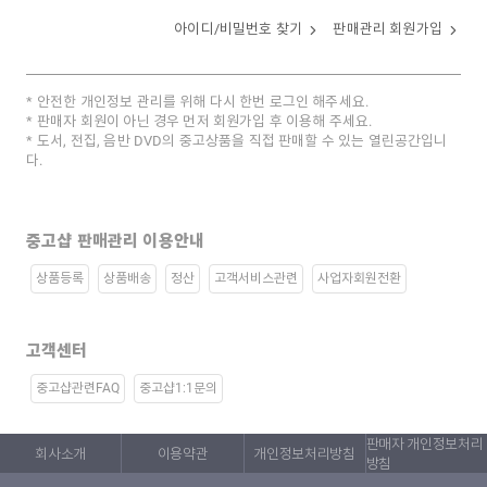
아이디/비밀번호 찾기
판매관리 회원가입
안전한 개인정보 관리를 위해 다시 한번 로그인 해주세요.
판매자 회원이 아닌 경우 먼저 회원가입 후 이용해 주세요.
도서, 전집, 음반 DVD의 중고상품을 직접 판매할 수 있는 열린공간입니
다.
중고샵 판매관리 이용안내
상품등록
상품배송
정산
고객서비스관련
사업자회원전환
고객센터
중고샵관련FAQ
중고샵1:1문의
판매자 개인정보처리
회사소개
이용약관
개인정보처리방침
방침