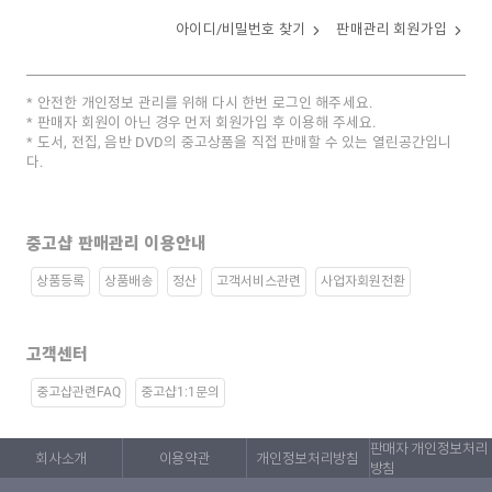
아이디/비밀번호 찾기
판매관리 회원가입
안전한 개인정보 관리를 위해 다시 한번 로그인 해주세요.
판매자 회원이 아닌 경우 먼저 회원가입 후 이용해 주세요.
도서, 전집, 음반 DVD의 중고상품을 직접 판매할 수 있는 열린공간입니
다.
중고샵 판매관리 이용안내
상품등록
상품배송
정산
고객서비스관련
사업자회원전환
고객센터
중고샵관련FAQ
중고샵1:1문의
판매자 개인정보처리
회사소개
이용약관
개인정보처리방침
방침