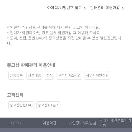
아이디/비밀번호 찾기
판매관리 회원가입
안전한 개인정보 관리를 위해 다시 한번 로그인 해주세요.
판매자 회원이 아닌 경우 먼저 회원가입 후 이용해 주세요.
도서, 전집, 음반 DVD의 중고상품을 직접 판매할 수 있는 열린공간입니
다.
중고샵 판매관리 이용안내
상품등록
상품배송
정산
고객서비스관련
사업자회원전환
고객센터
중고샵관련FAQ
중고샵1:1문의
판매자 개인정보처리
회사소개
이용약관
개인정보처리방침
방침