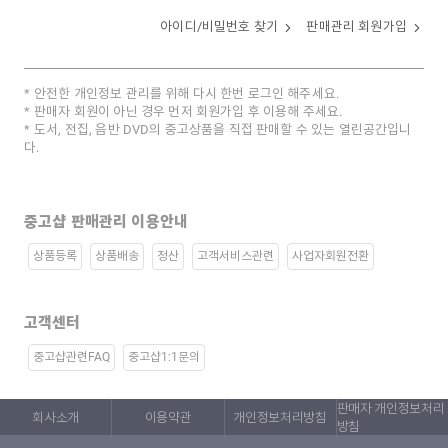
아이디/비밀번호 찾기
판매관리 회원가입
안전한 개인정보 관리를 위해 다시 한번 로그인 해주세요.
판매자 회원이 아닌 경우 먼저 회원가입 후 이용해 주세요.
도서, 전집, 음반 DVD의 중고상품을 직접 판매할 수 있는 열린공간입니
다.
중고샵 판매관리 이용안내
상품등록
상품배송
정산
고객서비스관련
사업자회원전환
고객센터
중고샵관련FAQ
중고샵1:1문의
판매자 개인정보처리
회사소개
이용약관
개인정보처리방침
방침