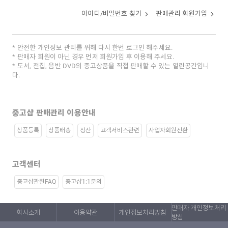
아이디/비밀번호 찾기
판매관리 회원가입
안전한 개인정보 관리를 위해 다시 한번 로그인 해주세요.
판매자 회원이 아닌 경우 먼저 회원가입 후 이용해 주세요.
도서, 전집, 음반 DVD의 중고상품을 직접 판매할 수 있는 열린공간입니
다.
중고샵 판매관리 이용안내
상품등록
상품배송
정산
고객서비스관련
사업자회원전환
고객센터
중고샵관련FAQ
중고샵1:1문의
판매자 개인정보처리
회사소개
이용약관
개인정보처리방침
방침