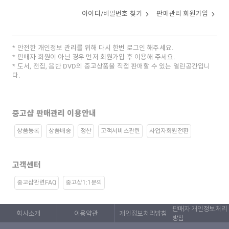
아이디/비밀번호 찾기
판매관리 회원가입
안전한 개인정보 관리를 위해 다시 한번 로그인 해주세요.
판매자 회원이 아닌 경우 먼저 회원가입 후 이용해 주세요.
도서, 전집, 음반 DVD의 중고상품을 직접 판매할 수 있는 열린공간입니
다.
중고샵 판매관리 이용안내
상품등록
상품배송
정산
고객서비스관련
사업자회원전환
고객센터
중고샵관련FAQ
중고샵1:1문의
판매자 개인정보처리
회사소개
이용약관
개인정보처리방침
방침