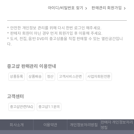
아이디/비밀번호 찾기
판매관리 회원가입
안전한 개인정보 관리를 위해 다시 한번 로그인 해주세요.
판매자 회원이 아닌 경우 먼저 회원가입 후 이용해 주세요.
도서, 전집, 음반 DVD의 중고상품을 직접 판매할 수 있는 열린공간입니
다.
중고샵 판매관리 이용안내
상품등록
상품배송
정산
고객서비스관련
사업자회원전환
고객센터
중고샵관련FAQ
중고샵1:1문의
판매자 개인정보처리
회사소개
이용약관
개인정보처리방침
방침