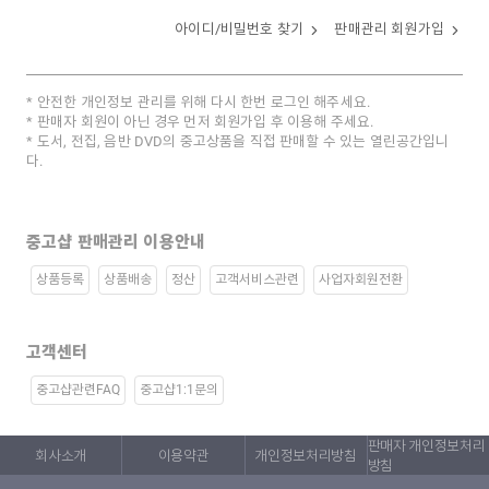
아이디/비밀번호 찾기
판매관리 회원가입
안전한 개인정보 관리를 위해 다시 한번 로그인 해주세요.
판매자 회원이 아닌 경우 먼저 회원가입 후 이용해 주세요.
도서, 전집, 음반 DVD의 중고상품을 직접 판매할 수 있는 열린공간입니
다.
중고샵 판매관리 이용안내
상품등록
상품배송
정산
고객서비스관련
사업자회원전환
고객센터
중고샵관련FAQ
중고샵1:1문의
판매자 개인정보처리
회사소개
이용약관
개인정보처리방침
방침