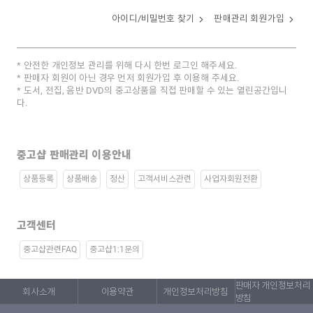
아이디/비밀번호 찾기
판매관리 회원가입
안전한 개인정보 관리를 위해 다시 한번 로그인 해주세요.
판매자 회원이 아닌 경우 먼저 회원가입 후 이용해 주세요.
도서, 전집, 음반 DVD의 중고상품을 직접 판매할 수 있는 열린공간입니
다.
중고샵 판매관리 이용안내
상품등록
상품배송
정산
고객서비스관련
사업자회원전환
고객센터
중고샵관련FAQ
중고샵1:1문의
판매자 개인정보처리
회사소개
이용약관
개인정보처리방침
방침