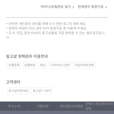
아이디/비밀번호 찾기
판매관리 회원가입
안전한 개인정보 관리를 위해 다시 한번 로그인 해주세요.
판매자 회원이 아닌 경우 먼저 회원가입 후 이용해 주세요.
도서, 전집, 음반 DVD의 중고상품을 직접 판매할 수 있는 열린공간입니
다.
중고샵 판매관리 이용안내
상품등록
상품배송
정산
고객서비스관련
사업자회원전환
고객센터
중고샵관련FAQ
중고샵1:1문의
판매자 개인정보처리
회사소개
이용약관
개인정보처리방침
방침