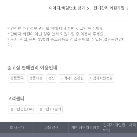
아이디/비밀번호 찾기
판매관리 회원가입
안전한 개인정보 관리를 위해 다시 한번 로그인 해주세요.
판매자 회원이 아닌 경우 먼저 회원가입 후 이용해 주세요.
도서, 전집, 음반 DVD의 중고상품을 직접 판매할 수 있는 열린공간입니
다.
중고샵 판매관리 이용안내
상품등록
상품배송
정산
고객서비스관련
사업자회원전환
고객센터
중고샵관련FAQ
중고샵1:1문의
판매자 개인정보처리
회사소개
이용약관
개인정보처리방침
방침