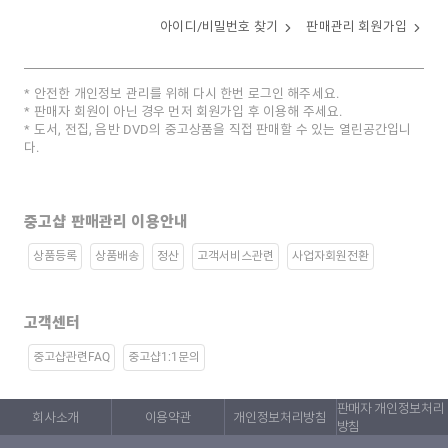
아이디/비밀번호 찾기
판매관리 회원가입
안전한 개인정보 관리를 위해 다시 한번 로그인 해주세요.
판매자 회원이 아닌 경우 먼저 회원가입 후 이용해 주세요.
도서, 전집, 음반 DVD의 중고상품을 직접 판매할 수 있는 열린공간입니
다.
중고샵 판매관리 이용안내
상품등록
상품배송
정산
고객서비스관련
사업자회원전환
고객센터
중고샵관련FAQ
중고샵1:1문의
판매자 개인정보처리
회사소개
이용약관
개인정보처리방침
방침