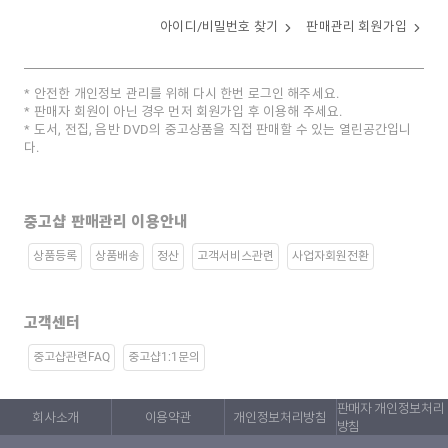
아이디/비밀번호 찾기
판매관리 회원가입
안전한 개인정보 관리를 위해 다시 한번 로그인 해주세요.
판매자 회원이 아닌 경우 먼저 회원가입 후 이용해 주세요.
도서, 전집, 음반 DVD의 중고상품을 직접 판매할 수 있는 열린공간입니
다.
중고샵 판매관리 이용안내
상품등록
상품배송
정산
고객서비스관련
사업자회원전환
고객센터
중고샵관련FAQ
중고샵1:1문의
판매자 개인정보처리
회사소개
이용약관
개인정보처리방침
방침