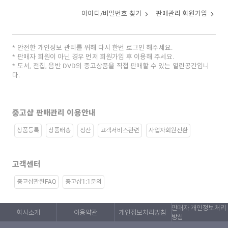
아이디/비밀번호 찾기
판매관리 회원가입
안전한 개인정보 관리를 위해 다시 한번 로그인 해주세요.
판매자 회원이 아닌 경우 먼저 회원가입 후 이용해 주세요.
도서, 전집, 음반 DVD의 중고상품을 직접 판매할 수 있는 열린공간입니
다.
중고샵 판매관리 이용안내
상품등록
상품배송
정산
고객서비스관련
사업자회원전환
고객센터
중고샵관련FAQ
중고샵1:1문의
판매자 개인정보처리
회사소개
이용약관
개인정보처리방침
방침