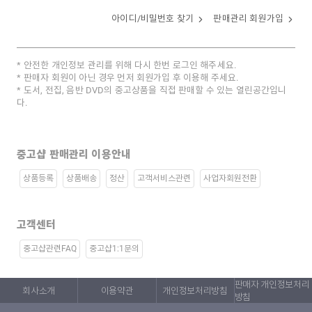
아이디/비밀번호 찾기
판매관리 회원가입
안전한 개인정보 관리를 위해 다시 한번 로그인 해주세요.
판매자 회원이 아닌 경우 먼저 회원가입 후 이용해 주세요.
도서, 전집, 음반 DVD의 중고상품을 직접 판매할 수 있는 열린공간입니
다.
중고샵 판매관리 이용안내
상품등록
상품배송
정산
고객서비스관련
사업자회원전환
고객센터
중고샵관련FAQ
중고샵1:1문의
판매자 개인정보처리
회사소개
이용약관
개인정보처리방침
방침