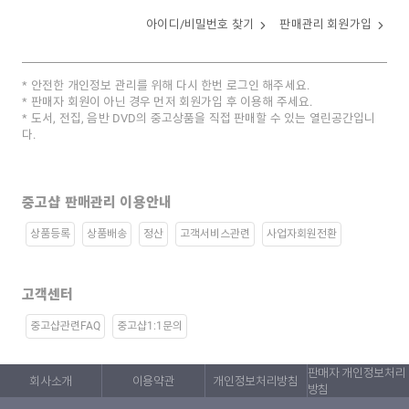
아이디/비밀번호 찾기
판매관리 회원가입
안전한 개인정보 관리를 위해 다시 한번 로그인 해주세요.
판매자 회원이 아닌 경우 먼저 회원가입 후 이용해 주세요.
도서, 전집, 음반 DVD의 중고상품을 직접 판매할 수 있는 열린공간입니
다.
중고샵 판매관리 이용안내
상품등록
상품배송
정산
고객서비스관련
사업자회원전환
고객센터
중고샵관련FAQ
중고샵1:1문의
판매자 개인정보처리
회사소개
이용약관
개인정보처리방침
방침