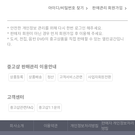
아이디/비밀번호 찾기
판매관리 회원가입
안전한 개인정보 관리를 위해 다시 한번 로그인 해주세요.
판매자 회원이 아닌 경우 먼저 회원가입 후 이용해 주세요.
도서, 전집, 음반 DVD의 중고상품을 직접 판매할 수 있는 열린공간입니
다.
중고샵 판매관리 이용안내
상품등록
상품배송
정산
고객서비스관련
사업자회원전환
고객센터
중고샵관련FAQ
중고샵1:1문의
판매자 개인정보처리
회사소개
이용약관
개인정보처리방침
방침