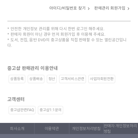
아이디/비밀번호 찾기
판매관리 회원가입
안전한 개인정보 관리를 위해 다시 한번 로그인 해주세요.
판매자 회원이 아닌 경우 먼저 회원가입 후 이용해 주세요.
도서, 전집, 음반 DVD의 중고상품을 직접 판매할 수 있는 열린공간입니
다.
중고샵 판매관리 이용안내
상품등록
상품배송
정산
고객서비스관련
사업자회원전환
고객센터
중고샵관련FAQ
중고샵1:1문의
판매자 개인정보처리
회사소개
이용약관
개인정보처리방침
방침