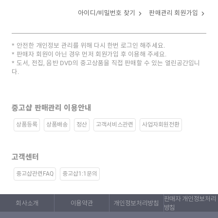
아이디/비밀번호 찾기
판매관리 회원가입
안전한 개인정보 관리를 위해 다시 한번 로그인 해주세요.
판매자 회원이 아닌 경우 먼저 회원가입 후 이용해 주세요.
도서, 전집, 음반 DVD의 중고상품을 직접 판매할 수 있는 열린공간입니
다.
중고샵 판매관리 이용안내
상품등록
상품배송
정산
고객서비스관련
사업자회원전환
고객센터
중고샵관련FAQ
중고샵1:1문의
판매자 개인정보처리
회사소개
이용약관
개인정보처리방침
방침