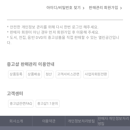
아이디/비밀번호 찾기
판매관리 회원가입
안전한 개인정보 관리를 위해 다시 한번 로그인 해주세요.
판매자 회원이 아닌 경우 먼저 회원가입 후 이용해 주세요.
도서, 전집, 음반 DVD의 중고상품을 직접 판매할 수 있는 열린공간입니
다.
중고샵 판매관리 이용안내
상품등록
상품배송
정산
고객서비스관련
사업자회원전환
고객센터
중고샵관련FAQ
중고샵1:1문의
판매자 개인정보처리
회사소개
이용약관
개인정보처리방침
방침