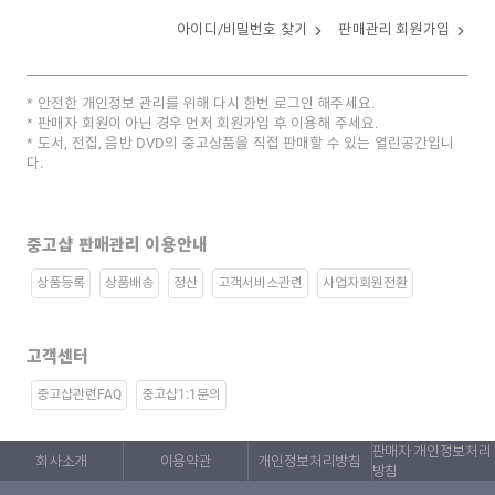
아이디/비밀번호 찾기
판매관리 회원가입
안전한 개인정보 관리를 위해 다시 한번 로그인 해주세요.
판매자 회원이 아닌 경우 먼저 회원가입 후 이용해 주세요.
도서, 전집, 음반 DVD의 중고상품을 직접 판매할 수 있는 열린공간입니
다.
중고샵 판매관리 이용안내
상품등록
상품배송
정산
고객서비스관련
사업자회원전환
고객센터
중고샵관련FAQ
중고샵1:1문의
판매자 개인정보처리
회사소개
이용약관
개인정보처리방침
방침