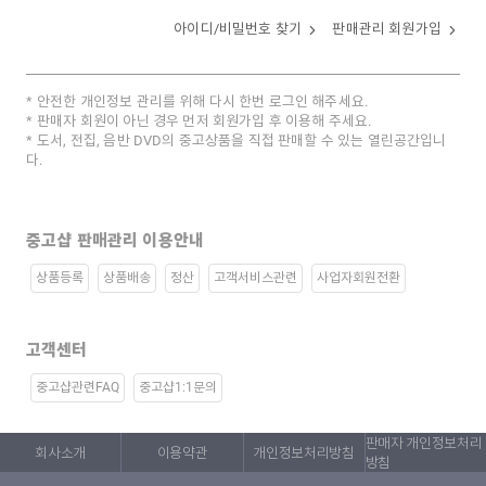
아이디/비밀번호 찾기
판매관리 회원가입
안전한 개인정보 관리를 위해 다시 한번 로그인 해주세요.
판매자 회원이 아닌 경우 먼저 회원가입 후 이용해 주세요.
도서, 전집, 음반 DVD의 중고상품을 직접 판매할 수 있는 열린공간입니
다.
중고샵 판매관리 이용안내
상품등록
상품배송
정산
고객서비스관련
사업자회원전환
고객센터
중고샵관련FAQ
중고샵1:1문의
판매자 개인정보처리
회사소개
이용약관
개인정보처리방침
방침