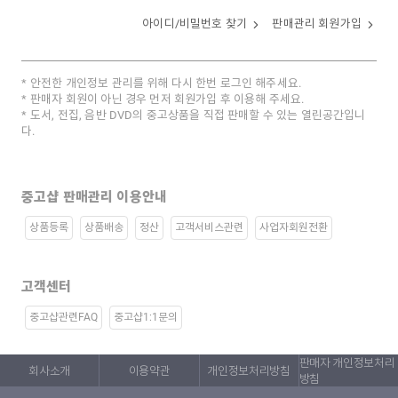
아이디/비밀번호 찾기
판매관리 회원가입
안전한 개인정보 관리를 위해 다시 한번 로그인 해주세요.
판매자 회원이 아닌 경우 먼저 회원가입 후 이용해 주세요.
도서, 전집, 음반 DVD의 중고상품을 직접 판매할 수 있는 열린공간입니
다.
중고샵 판매관리 이용안내
상품등록
상품배송
정산
고객서비스관련
사업자회원전환
고객센터
중고샵관련FAQ
중고샵1:1문의
판매자 개인정보처리
회사소개
이용약관
개인정보처리방침
방침