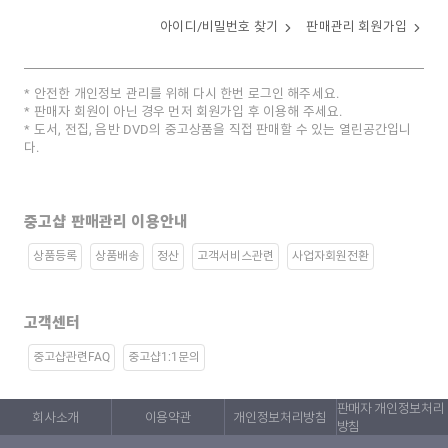
아이디/비밀번호 찾기
판매관리 회원가입
안전한 개인정보 관리를 위해 다시 한번 로그인 해주세요.
판매자 회원이 아닌 경우 먼저 회원가입 후 이용해 주세요.
도서, 전집, 음반 DVD의 중고상품을 직접 판매할 수 있는 열린공간입니
다.
중고샵 판매관리 이용안내
상품등록
상품배송
정산
고객서비스관련
사업자회원전환
고객센터
중고샵관련FAQ
중고샵1:1문의
판매자 개인정보처리
회사소개
이용약관
개인정보처리방침
방침