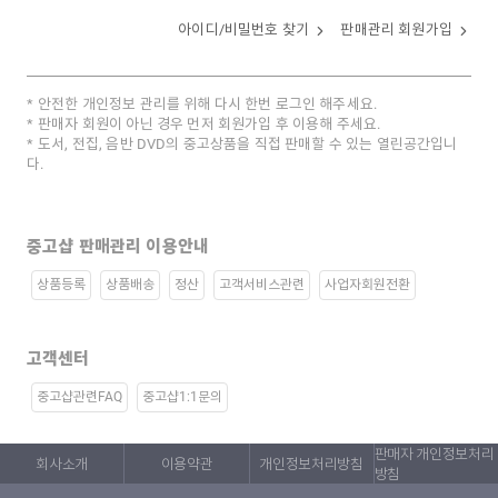
아이디/비밀번호 찾기
판매관리 회원가입
안전한 개인정보 관리를 위해 다시 한번 로그인 해주세요.
판매자 회원이 아닌 경우 먼저 회원가입 후 이용해 주세요.
도서, 전집, 음반 DVD의 중고상품을 직접 판매할 수 있는 열린공간입니
다.
중고샵 판매관리 이용안내
상품등록
상품배송
정산
고객서비스관련
사업자회원전환
고객센터
중고샵관련FAQ
중고샵1:1문의
판매자 개인정보처리
회사소개
이용약관
개인정보처리방침
방침