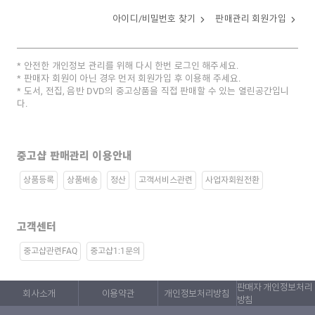
아이디/비밀번호 찾기
판매관리 회원가입
안전한 개인정보 관리를 위해 다시 한번 로그인 해주세요.
판매자 회원이 아닌 경우 먼저 회원가입 후 이용해 주세요.
도서, 전집, 음반 DVD의 중고상품을 직접 판매할 수 있는 열린공간입니
다.
중고샵 판매관리 이용안내
상품등록
상품배송
정산
고객서비스관련
사업자회원전환
고객센터
중고샵관련FAQ
중고샵1:1문의
판매자 개인정보처리
회사소개
이용약관
개인정보처리방침
방침