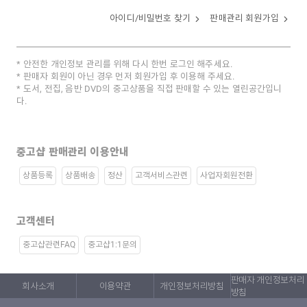
아이디/비밀번호 찾기
판매관리 회원가입
안전한 개인정보 관리를 위해 다시 한번 로그인 해주세요.
판매자 회원이 아닌 경우 먼저 회원가입 후 이용해 주세요.
도서, 전집, 음반 DVD의 중고상품을 직접 판매할 수 있는 열린공간입니
다.
중고샵 판매관리 이용안내
상품등록
상품배송
정산
고객서비스관련
사업자회원전환
고객센터
중고샵관련FAQ
중고샵1:1문의
판매자 개인정보처리
회사소개
이용약관
개인정보처리방침
방침