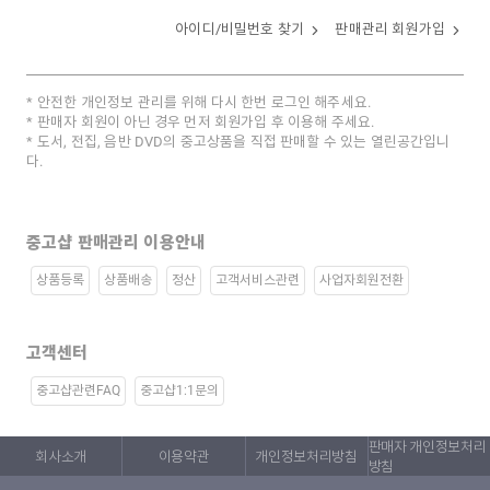
아이디/비밀번호 찾기
판매관리 회원가입
안전한 개인정보 관리를 위해 다시 한번 로그인 해주세요.
판매자 회원이 아닌 경우 먼저 회원가입 후 이용해 주세요.
도서, 전집, 음반 DVD의 중고상품을 직접 판매할 수 있는 열린공간입니
다.
중고샵 판매관리 이용안내
상품등록
상품배송
정산
고객서비스관련
사업자회원전환
고객센터
중고샵관련FAQ
중고샵1:1문의
판매자 개인정보처리
회사소개
이용약관
개인정보처리방침
방침