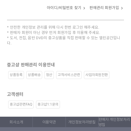
아이디/비밀번호 찾기
판매관리 회원가입
안전한 개인정보 관리를 위해 다시 한번 로그인 해주세요.
판매자 회원이 아닌 경우 먼저 회원가입 후 이용해 주세요.
도서, 전집, 음반 DVD의 중고상품을 직접 판매할 수 있는 열린공간입니
다.
중고샵 판매관리 이용안내
상품등록
상품배송
정산
고객서비스관련
사업자회원전환
고객센터
중고샵관련FAQ
중고샵1:1문의
판매자 개인정보처리
회사소개
이용약관
개인정보처리방침
방침