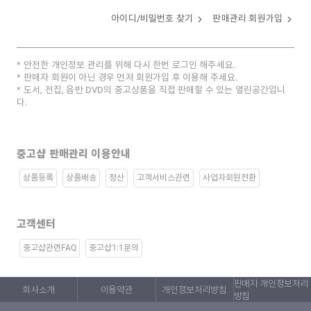
아이디/비밀번호 찾기
판매관리 회원가입
안전한 개인정보 관리를 위해 다시 한번 로그인 해주세요.
판매자 회원이 아닌 경우 먼저 회원가입 후 이용해 주세요.
도서, 전집, 음반 DVD의 중고상품을 직접 판매할 수 있는 열린공간입니
다.
중고샵 판매관리 이용안내
상품등록
상품배송
정산
고객서비스관련
사업자회원전환
고객센터
중고샵관련FAQ
중고샵1:1문의
판매자 개인정보처리
회사소개
이용약관
개인정보처리방침
방침