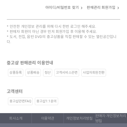
아이디/비밀번호 찾기
판매관리 회원가입
안전한 개인정보 관리를 위해 다시 한번 로그인 해주세요.
판매자 회원이 아닌 경우 먼저 회원가입 후 이용해 주세요.
도서, 전집, 음반 DVD의 중고상품을 직접 판매할 수 있는 열린공간입니
다.
중고샵 판매관리 이용안내
상품등록
상품배송
정산
고객서비스관련
사업자회원전환
고객센터
중고샵관련FAQ
중고샵1:1문의
판매자 개인정보처리
회사소개
이용약관
개인정보처리방침
방침