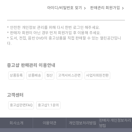
아이디/비밀번호 찾기
판매관리 회원가입
안전한 개인정보 관리를 위해 다시 한번 로그인 해주세요.
판매자 회원이 아닌 경우 먼저 회원가입 후 이용해 주세요.
도서, 전집, 음반 DVD의 중고상품을 직접 판매할 수 있는 열린공간입니
다.
중고샵 판매관리 이용안내
상품등록
상품배송
정산
고객서비스관련
사업자회원전환
고객센터
중고샵관련FAQ
중고샵1:1문의
판매자 개인정보처리
회사소개
이용약관
개인정보처리방침
방침