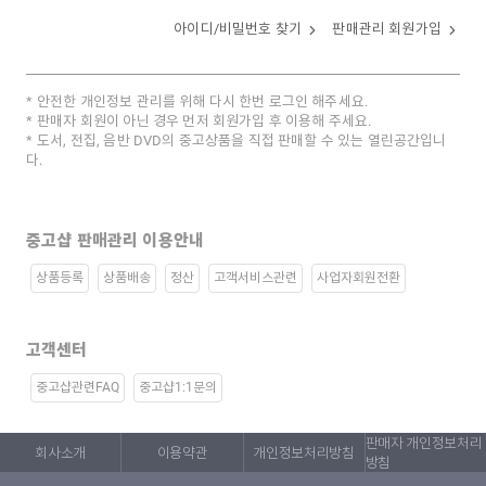
아이디/비밀번호 찾기
판매관리 회원가입
안전한 개인정보 관리를 위해 다시 한번 로그인 해주세요.
판매자 회원이 아닌 경우 먼저 회원가입 후 이용해 주세요.
도서, 전집, 음반 DVD의 중고상품을 직접 판매할 수 있는 열린공간입니
다.
중고샵 판매관리 이용안내
상품등록
상품배송
정산
고객서비스관련
사업자회원전환
고객센터
중고샵관련FAQ
중고샵1:1문의
판매자 개인정보처리
회사소개
이용약관
개인정보처리방침
방침