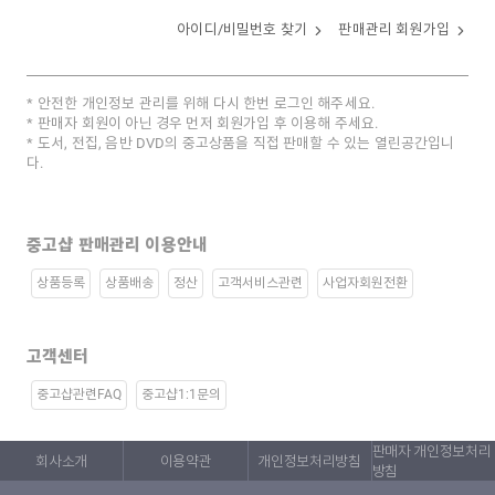
아이디/비밀번호 찾기
판매관리 회원가입
안전한 개인정보 관리를 위해 다시 한번 로그인 해주세요.
판매자 회원이 아닌 경우 먼저 회원가입 후 이용해 주세요.
도서, 전집, 음반 DVD의 중고상품을 직접 판매할 수 있는 열린공간입니
다.
중고샵 판매관리 이용안내
상품등록
상품배송
정산
고객서비스관련
사업자회원전환
고객센터
중고샵관련FAQ
중고샵1:1문의
판매자 개인정보처리
회사소개
이용약관
개인정보처리방침
방침