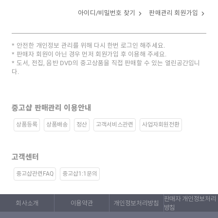
아이디/비밀번호 찾기
판매관리 회원가입
안전한 개인정보 관리를 위해 다시 한번 로그인 해주세요.
판매자 회원이 아닌 경우 먼저 회원가입 후 이용해 주세요.
도서, 전집, 음반 DVD의 중고상품을 직접 판매할 수 있는 열린공간입니
다.
중고샵 판매관리 이용안내
상품등록
상품배송
정산
고객서비스관련
사업자회원전환
고객센터
중고샵관련FAQ
중고샵1:1문의
판매자 개인정보처리
회사소개
이용약관
개인정보처리방침
방침