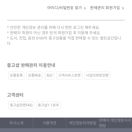
아이디/비밀번호 찾기
판매관리 회원가입
안전한 개인정보 관리를 위해 다시 한번 로그인 해주세요.
판매자 회원이 아닌 경우 먼저 회원가입 후 이용해 주세요.
도서, 전집, 음반 DVD의 중고상품을 직접 판매할 수 있는 열린공간입니
다.
중고샵 판매관리 이용안내
상품등록
상품배송
정산
고객서비스관련
사업자회원전환
고객센터
중고샵관련FAQ
중고샵1:1문의
판매자 개인정보처리
회사소개
이용약관
개인정보처리방침
방침