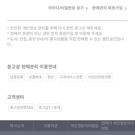
아이디/비밀번호 찾기
판매관리 회원가입
안전한 개인정보 관리를 위해 다시 한번 로그인 해주세요.
판매자 회원이 아닌 경우 먼저 회원가입 후 이용해 주세요.
도서, 전집, 음반 DVD의 중고상품을 직접 판매할 수 있는 열린공간입니
다.
중고샵 판매관리 이용안내
상품등록
상품배송
정산
고객서비스관련
사업자회원전환
고객센터
중고샵관련FAQ
중고샵1:1문의
판매자 개인정보처리
회사소개
이용약관
개인정보처리방침
방침